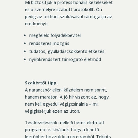
Mi biztosítjuk a professzionális kezeléseket
és a személyre szabott protokollt, Ön
pedig az otthoni szokásaival támogatja az
eredményt:
megfelelő folyadékbevitel
rendszeres mozgás
tudatos, gyulladáscsökkentő étkezés
nyirokrendszert támogató életmód
Szakértői tipp:
A narancsbőr elleni küzdelem nem sprint,
hanem maraton. A jó hír viszont az, hogy
nem kell egyedül végigcsinálnia – mi
végigkísérjük ezen az úton.
Testkezeléseink mellé 6 hetes életmód
programot is kínálunk, hogy a lehet
ő
legtöbbet hozzuk ki a programból. Tekints