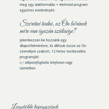
meg egy alakformálás + életmód program
együttes eredményét:
Szeretné tudni, az Ön bőrének
mire van igazán szüksége?
Jelentkezzen be hozzánk egy
állapotfelmérésre, és állítsuk össze az Ön
személyre szabott, 12 hetes testkezelési
programját!
👉
Időpontfoglalás telefonon vagy
üzenetben.
Legutóbbi bejegyzések