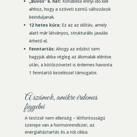
„Bűvös” 6. hét:
Körülbelül ennyi idő kell
ahhoz, hogy a szöveti szintű változások
beinduljanak.
12 hetes kúra:
Ez az az időtáv, amely
alatt már látványos, strukturális javulás
érhető el.
Fenntartás:
Ahogy az edzést sem
hagyjuk abba végleg az álomalak elérése
után, a kötőszövetet is érdemes havonta
1 fenntartó kezeléssel támogatni.
A számok, amikre érdemes
figyelni
A testzsír nem ellenség – létfontosságú
szerepe van a hormonrendszer, az
energiaháztartás és a női ciklus