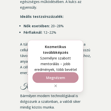
egészséges működésében. A kulcs az
egyensúly.
Ideális testzsírszázalék:
Nők esetében:
20–28%
Férfiaknál:
12–22%
A túl magas testzsírszázalék nemcsak a
Kozmetikus
cellulit megjelenését erősíti, hanem hosszú
továbbképzés
távon hormonális egyensúlytalanságokhoz,
Személyre szabott
anyagcsere-problémákhoz is vezethet.
mentorálás – jobb
A cél nem a koplalás – hanem egy
eredmények, több bevétel
energikusabb, egészségesebb test.
Megnézem
Közös siker: mi + Ön
✕
Bármilyen modern technológiával is
dolgozunk a szalonban, a valódi siker
mindig közös munka.