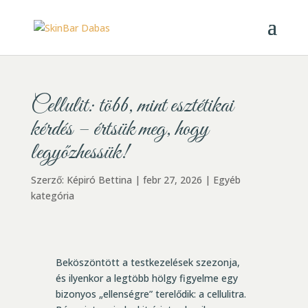
Cellulit: több, mint esztétikai
kérdés – értsük meg, hogy
legyőzhessük!
Szerző:
Képiró Bettina
|
febr 27, 2026
|
Egyéb
kategória
Beköszöntött a testkezelések szezonja,
és ilyenkor a legtöbb hölgy figyelme egy
bizonyos „ellenségre” terelődik: a cellulitra.