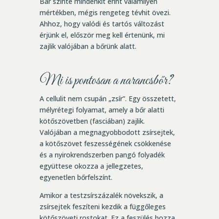
Bár szinte mindenkit érint valamilyen
mértékben, mégis rengeteg tévhit övezi.
Ahhoz, hogy valódi és tartós változást
érjünk el, először meg kell értenünk, mi
zajlik valójában a bőrünk alatt.
Mi is pontosan a narancsbőr?
A cellulit nem csupán „zsír”. Egy összetett,
mélyrétegi folyamat, amely a bőr alatti
kötőszövetben (fasciában) zajlik.
Valójában a megnagyobbodott zsírsejtek,
a kötőszövet feszességének csökkenése
és a nyirokrendszerben pangó folyadék
együttese okozza a jellegzetes,
egyenetlen bőrfelszínt.
Amikor a testzsírszázalék növekszik, a
zsírsejtek feszíteni kezdik a függőleges
kötőszöveti rostokat. Ez a feszülés hozza