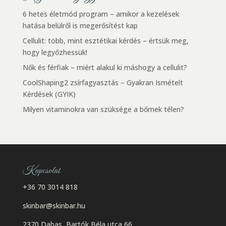
6 hetes életmód program – amikor a kezelések
hatása belülről is megerősítést kap
Cellulit: több, mint esztétikai kérdés – értsük meg,
hogy legyőzhessük!
Nők és férfiak – miért alakul ki máshogy a cellulit?
CoolShaping2 zsírfagyasztás – Gyakran Ismételt
Kérdések (GYIK)
Milyen vitaminokra van szüksége a bőrnek télen?
Kapcsolat
+36 70 3014 818
skinbar@skinbar.hu
2370 Dabas, Bartók Béla utca 66.