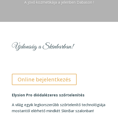
A jövő kozmetikája a jelenben Dabason !
Újdonság a Skinbarban!
Online bejelentkezés
Elysion Pro diódalézeres szőrtelenítés
A világ egyik legkorszerűbb szőrtelenítő technológiája
mostantól elérhető mindkét SkinBar szalonban!