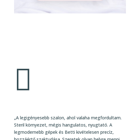

„A legigényesebb szalon, ahol valaha megfordultam.
Steril környezet, mégis hangulatos, nyugtató. A
legmodernebb gépek és Betti kivételesen precíz,
hozzáértő szaktudása. Szeretek olyan helyre menni,