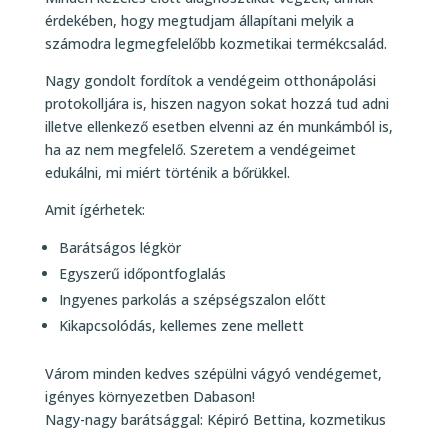
érdekében, hogy megtudjam állapítani melyik a
számodra legmegfelelőbb kozmetikai termékcsalád.
Nagy gondolt fordítok a vendégeim otthonápolási
protokolljára is, hiszen nagyon sokat hozzá tud adni
illetve ellenkező esetben elvenni az én munkámból is,
ha az nem megfelelő. Szeretem a vendégeimet
edukálni, mi miért történik a bőrükkel.
Amit ígérhetek:
Barátságos légkör
Egyszerű időpontfoglalás
Ingyenes parkolás a szépségszalon előtt
Kikapcsolódás, kellemes zene mellett
Várom minden kedves szépülni vágyó vendégemet,
igényes környezetben Dabason!
Nagy-nagy barátsággal: Képiró Bettina, kozmetikus