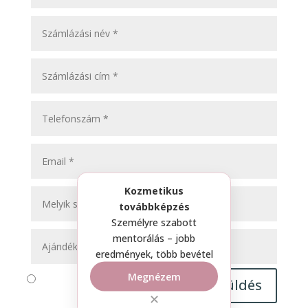
Kozmetikus
továbbképzés
Személyre szabott
mentorálás – jobb
eredmények, több bevétel
Megnézem
Küldés
=
8 + 1
✕